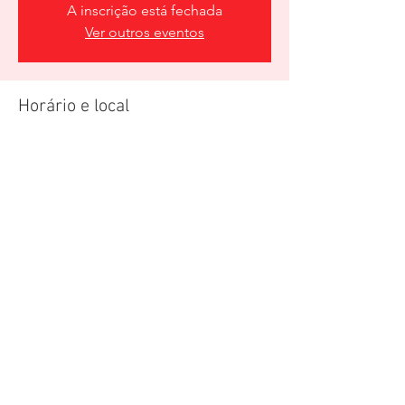
A inscrição está fechada
Ver outros eventos
Horário e local
21 de abr. de 2018, 19:00
Atrium Shopping Santo André, Rua
Giovanni Battista Pirelli, 155 - Vila Homero
Thon, Santo André - SP, 09111-340, Brasil
Sobre o evento
Teste de Noticia 
Compartilhe esse evento