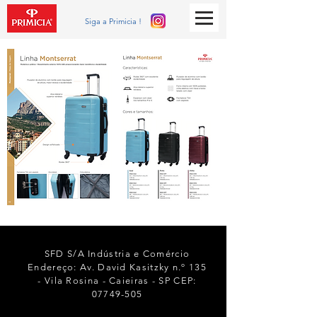
Siga a Primicia !
SFD S/A Indústria e Comércio
Endereço: Av. David Kasitzky n.º 135
- Vila Rosina - Caieiras - SP CEP:
07749-505